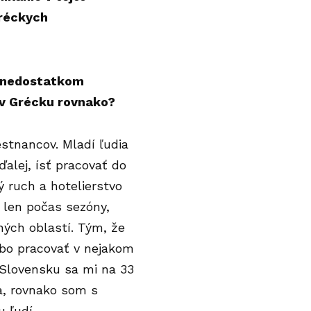
gréckych
 nedostatkom
o v Grécku rovnako?
tnancov. Mladí ľudia
alej, ísť pracovať do
 ruch a hotelierstvo
ú len počas sezóny,
ných oblastí. Tým, že
obo pracovať v nejakom
a Slovensku sa mi na 33
a, rovnako som s
 ľudí.