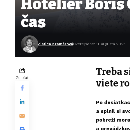
Hotelier Boris
čas
Zlatica Kramárová
Uverejnené: 11. augusta 2025
Treba s
Zdieľať
viete ro
Po desiatkac
a splnil si s
pobreží mora
a prevádzkov