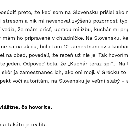
posúdiť preto, že keď som na Slovensku prišiel ako m
 stresom a nik mi nevenoval zvýšenú pozornosť typu 
vedia, že mám prísť, upracú mi izbu, kuchár mi prip
 mám ho pripravené v chladničke. Na Slovensku, ke
sme sa na akciu, bolo tam 10 zamestnancov a kuchár 
el na obed, povedali, že rezeň už nie je. Tak hovorí
šte jeden. Odpoveď bola, že „Kuchár teraz spí”… N
 skôr ja zamestnanec ich, ako oni moji. V Grécku to
pekt voči autoritám, na Slovensku je veľmi slabý – 
vláštne, čo hovoríte.
 a takáto je realita.