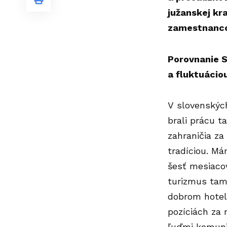
južanskej kr
zamestnanco
Porovnanie 
a fluktuácio
V slovenskýc
brali prácu t
zahraničia za
tradíciou. Má
šesť mesiacov
turizmus tam
dobrom hoteli
pozíciách za 
ľuďmi komunik