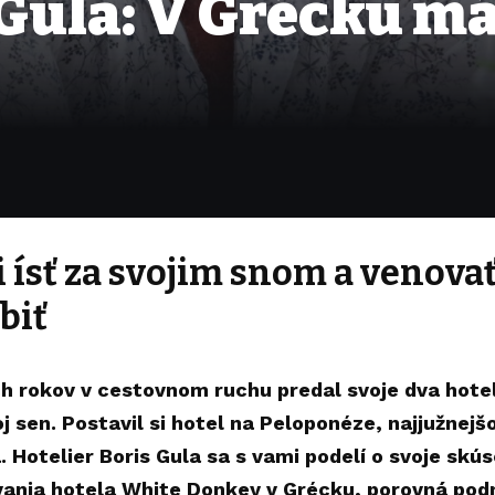
 Gula: V Grécku má
i ísť za svojim snom a venovať
biť
h rokov v cestovnom ruchu predal svoje dva hote
voj sen. Postavil si hotel na Peloponéze, najjužne
. Hotelier Boris Gula sa s vami podelí o svoje skú
ania hotela White Donkey v Grécku, porovná podn