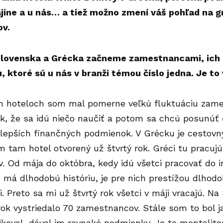
ajine a u nás… a tiež možno zmení váš pohľad na 
v.
Slovenska a Grécka začneme zamestnancami, ich
u, ktoré sú u nás v branži témou číslo jedna. Je t
h hoteloch som mal pomerne veľkú fluktuáciu zames
ak, že sa idú niečo naučiť a potom sa chcú posunúť ď
 lepších finančných podmienok. V Grécku je cestovný
m tam hotel otvorený už štvrtý rok. Gréci tu pracuj
. Od mája do októbra, kedy idú všetci pracovať do i
 má dlhodobú históriu, je pre nich prestížou dlhod
. Preto sa mi už štvrtý rok všetci v máji vracajú. N
rok vystriedalo 70 zamestnancov. Stále som to bol j
oval, dával im rovnaké podmienky. Je to mentalitou