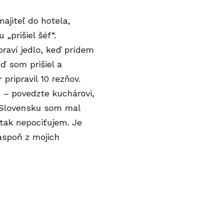
ajiteľ do hotela,
„prišiel šéf“.
raví jedlo, keď prídem
ď som prišiel a
pripravil 10 rezňov.
m – povedzte kuchárovi,
a Slovensku som mal
 tak nepociťujem. Je
aspoň z mojich