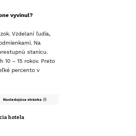
pne vyvinul?
zok. Vzdelaní ľudia,
 podmienkami. Na
 prestupnú stanicu.
 10 – 15 rokov. Preto
veľké percento v
Nasledujúca stránka
cia hotela