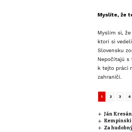
Myslíte, že 
Myslím si, že
ktorí si vede
Slovensku zos
Nepočítajú s 
k tejto práci 
zahraničí.
1
2
3
4
Ján Kresáne
Kempinski H
Za hudobn