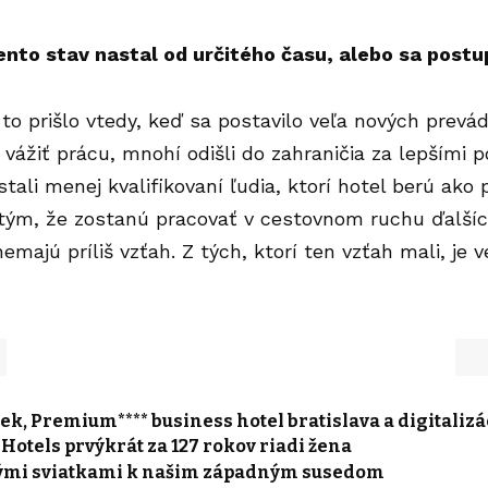
tento stav nastal od určitého času, alebo sa postu
 to prišlo vtedy, keď sa postavilo veľa nových prevád
li vážiť prácu, mnohí odišli do zahraničia za lepšími
tali menej kvalifikovaní ľudia, ktorí hotel berú ako
tým, že zostanú pracovať v cestovnom ruchu ďalších
nemajú príliš vzťah. Z tých, ktorí ten vzťah mali, je 
k, Premium**** business hotel bratislava a digitalizá
otels prvýkrát za 127 rokov riadi žena
ými sviatkami k našim západným susedom