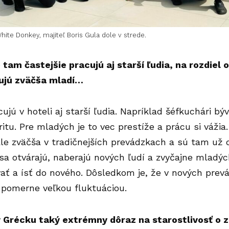
hite Donkey, majiteľ Boris Gula dole v strede.
 tam častejšie pracujú aj starší ľudia, na rozdiel
cujú zväčša mladí…
ujú v hoteli aj starší ľudia. Napríklad šéfkuchári bý
ritu. Pre mladých je to vec prestíže a prácu si vážia
 ale zväčša v tradičnejších prevádzkach a sú tam už 
 sa otvárajú, naberajú nových ľudí a zvyčajne mladý
ať a ísť do nového. Dôsledkom je, že v nových prev
 pomerne veľkou fluktuáciou.
 v Grécku taký extrémny dôraz na
starostlivosť o