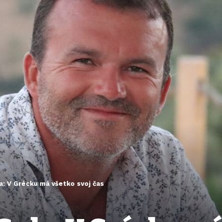
a: V Grécku má všetko svoj čas