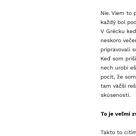
Nie. Viem to 
každý bol pod
V Grécku keď 
neskoro večer
pripravovali 
Keď som priši
nech urobí e
pocit, že som
tam väčší reš
skúseností.
To je veľmi z
Takto to cítim