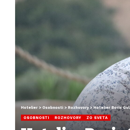
Hotelier
>
Osobnosti
>
Rozhovory
>
Hotelier Boris Gul
OSOBNOSTI
ROZHOVORY
ZO SVETA