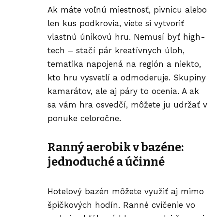
Ak máte voľnú miestnosť, pivnicu alebo
len kus podkrovia, viete si vytvoriť
vlastnú únikovú hru. Nemusí byť high-
tech – stačí pár kreatívnych úloh,
tematika napojená na región a niekto,
kto hru vysvetlí a odmoderuje. Skupiny
kamarátov, ale aj páry to ocenia. A ak
sa vám hra osvedčí, môžete ju udržať v
ponuke celoročne.
Ranný aerobik v bazéne:
jednoduché a účinné
Hotelový bazén môžete využiť aj mimo
špičkových hodín. Ranné cvičenie vo