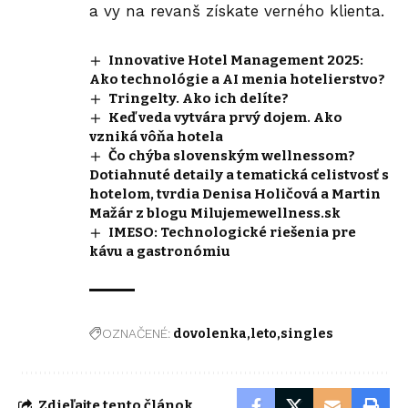
a vy na revanš získate verného klienta.
Innovative Hotel Management 2025:
Ako technológie a AI menia hotelierstvo?
Tringelty. Ako ich delíte?
Keď veda vytvára prvý dojem. Ako
vzniká vôňa hotela
Čo chýba slovenským wellnessom?
Dotiahnuté detaily a tematická celistvosť s
hotelom, tvrdia Denisa Holičová a Martin
Mažár z blogu Milujemewellness.sk
IMESO: Technologické riešenia pre
kávu a gastronómiu
OZNAČENÉ:
dovolenka
leto
singles
Zdieľajte tento článok