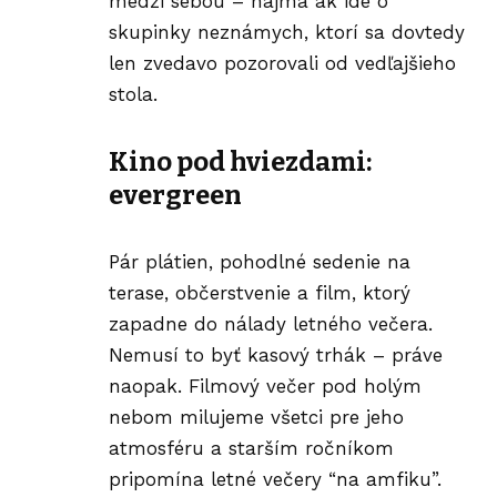
medzi sebou – najmä ak ide o
skupinky neznámych, ktorí sa dovtedy
len zvedavo pozorovali od vedľajšieho
stola.
Kino pod hviezdami
:
evergreen
Pár plátien, pohodlné sedenie na
terase, občerstvenie a film, ktorý
zapadne do nálady letného večera.
Nemusí to byť kasový trhák – práve
naopak. Filmový večer pod holým
nebom milujeme všetci pre jeho
atmosféru a starším ročníkom
pripomína letné večery “na amfiku”.