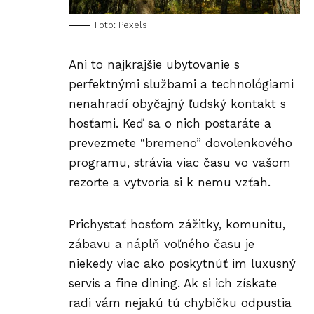
Foto: Pexels
Ani to najkrajšie ubytovanie s
perfektnými službami a technológiami
nenahradí obyčajný ľudský kontakt s
hosťami. Keď sa o nich postaráte a
prevezmete “bremeno” dovolenkového
programu, strávia viac času vo vašom
rezorte a vytvoria si k nemu vzťah.
Prichystať hosťom
zážitky
, komunitu,
zábavu a náplň voľného času je
niekedy viac ako poskytnúť im luxusný
servis a fine dining. Ak si ich získate
radi vám nejakú tú chybičku odpustia