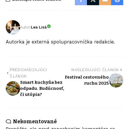
Autor:
Lea Lisá
Autorka je externá spolupracovníčka redakcie.
PREDCHÁDZAJÚCI
NASLEDUJÚCI ČLÁNOK
ČLÁNOK
Festival cestovného
Smart kuchyňa bez
ruchu 2025
odpadu. Budúcnosť,
či utópia?
Nekomentované
Prepáčte, ale pred zanechaním komentára sa