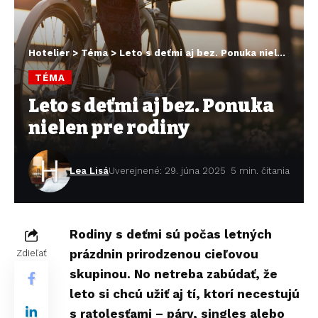
Hotelier
>
Téma
>
Leto s deťmi aj bez. Ponuka nielen pre rodiny
TÉMA
Leto s deťmi aj bez. Ponuka
nielen pre rodiny
Lea Lisá
Uverejnené: 29. júna 2025
5 min. čítania
Rodiny s deťmi sú počas letných
prázdnin prirodzenou cieľovou
Zdieľať
skupinou. No netreba zabúdať, že
leto si chcú užiť aj tí, ktorí necestujú
s ratolesťami – páry, singles alebo