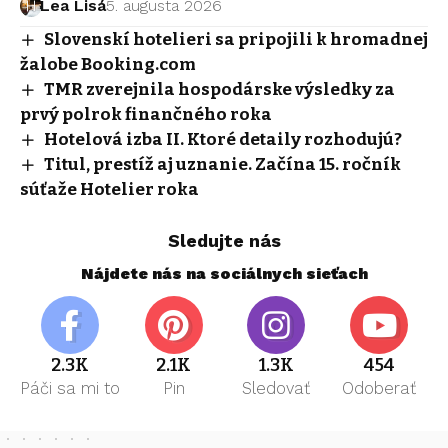
Lea Lisá
5. augusta 2026
Slovenskí hotelieri sa pripojili k hromadnej
žalobe Booking.com
TMR zverejnila hospodárske výsledky za
prvý polrok finančného roka
Hotelová izba II. Ktoré detaily rozhodujú?
Titul, prestíž aj uznanie. Začína 15. ročník
súťaže Hotelier roka
Sledujte nás
Nájdete nás na sociálnych sieťach
2.3K
2.1K
1.3K
454
Páči sa mi to
Pin
Sledovať
Odoberať