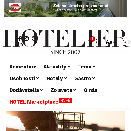
3
Aa
Komentáre
Aktuality
Téma
Osobnosti
Hotely
Gastro
Dodávatelia
Zo sveta
O nás
NOVÉ
HOTEL Marketplace