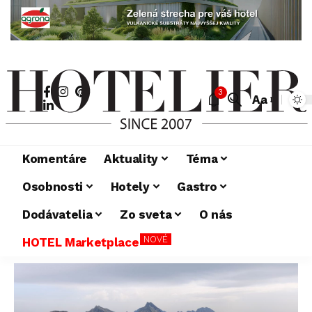
3
Aa
Komentáre
Aktuality
Téma
Osobnosti
Hotely
Gastro
Dodávatelia
Zo sveta
O nás
NOVÉ
HOTEL Marketplace