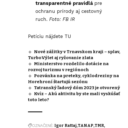
transparentné pravidlá
pre
ochranu prírody aj cestovný
ruch.
Foto: FB IR
Petíciu nájdete
TU
Nové zážitky v Trnavskom kraji – splav,
TurboVýlet aj ryžovanie zlata
Ministerstvo rozdelilo dotácie na
rozvoj turizmu v regiónoch
Pozvánka na preteky, cyklodreziny na
Horehroní štartujú sezónu
Tatranský ľadový dóm 2023 je otvorený
Kvíz – Akú aktivitu by ste mali vyskúšať
toto leto?
OZNAČENÉ:
Igor Rattaj
TANAP
TMR