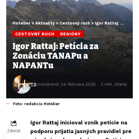
Hotelier
>
Aktuality
>
Cestovný ruch
>
Igor Rattaj: Petícia za Zonáciu TANAPu a NAPANTu
CESTOVNÝ RUCH
REGIÓNY
Igor Rattaj: Petícia za
Zonáciu TANAPu a
NAPANTu
TS
Uverejnené: 24. februára 2026
2 min. čítania
Foto: redakcia Hotelier
Igor Rattaj inicioval vznik petície na
podporu prijatia jasných pravidiel pre
Zdieľať