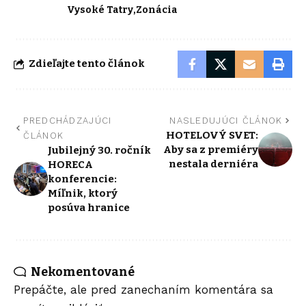
Vysoké Tatry
Zonácia
Zdieľajte tento článok
PREDCHÁDZAJÚCI
NASLEDUJÚCI ČLÁNOK
HOTELOVÝ SVET:
ČLÁNOK
Aby sa z premiéry
Jubilejný 30. ročník
nestala derniéra
HORECA
konferencie:
Míľnik, ktorý
posúva hranice
Nekomentované
Prepáčte, ale pred zanechaním komentára sa