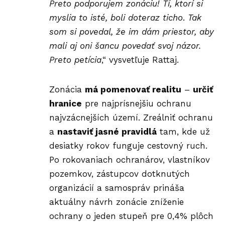
Preto podporujem zonáciu! Tí, ktorí si
myslia to isté, boli doteraz ticho
.
Tak
som si povedal, že im dám priestor, aby
mali aj oni šancu povedať svoj názor.
Preto petícia
,“ vysvetľuje Rattaj.
Zonácia
má pomenovať realitu
–
určiť
hranice
pre najprísnejšiu ochranu
najvzácnejších území. Zreálniť ochranu
a
nastaviť jasné pravidlá
tam, kde už
desiatky rokov funguje cestovný ruch.
Po rokovaniach ochranárov, vlastníkov
pozemkov, zástupcov dotknutých
organizácií a samospráv prináša
aktuálny návrh
zonácie
zníženie
ochrany o jeden stupeň pre 0,4% plôch