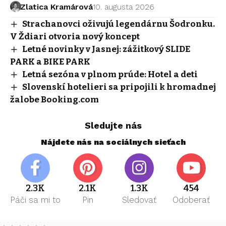
Zlatica Kramárová
10. augusta 2026
Strachanovci oživujú legendárnu Šodronku.
V Ždiari otvoria nový koncept
Letné novinky v Jasnej: zážitkový SLIDE
PARK a BIKE PARK
Letná sezóna v plnom prúde: Hotel a deti
Slovenskí hotelieri sa pripojili k hromadnej
žalobe Booking.com
Sledujte nás
Nájdete nás na sociálnych sieťach
2.3K
2.1K
1.3K
454
Páči sa mi to
Pin
Sledovať
Odoberať