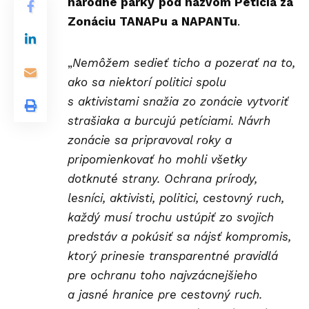
národné parky
pod názvom Petícia za
Zonáciu TANAPu a NAPANTu
.
„
Nemôžem sedieť ticho a pozerať na to,
ako sa niektorí politici spolu
s aktivistami snažia zo zonácie vytvoriť
strašiaka a burcujú petíciami. Návrh
zonácie sa pripravoval roky a
pripomienkovať ho mohli všetky
dotknuté strany. Ochrana prírody,
lesníci, aktivisti, politici, cestovný ruch,
každý musí trochu ustúpiť zo svojich
predstáv
a pokúsiť sa nájsť kompromis,
ktorý prinesie transparentné pravidlá
pre ochranu toho najvzácnejšieho
a jasné hranice pre cestovný ruch.