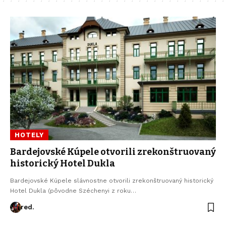
HOTELY
Bardejovské Kúpele otvorili zrekonštruovaný
historický Hotel Dukla
Bardejovské Kúpele slávnostne otvorili zrekonštruovaný historický
Hotel Dukla (pôvodne Széchenyi z roku…
red.