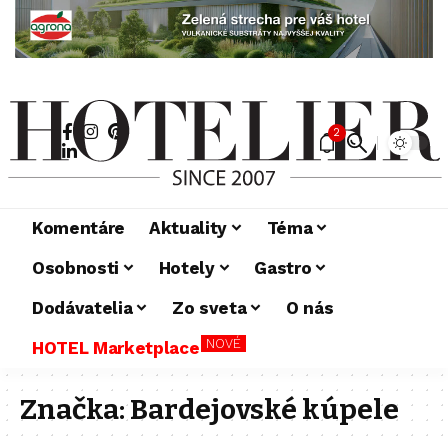
2
Komentáre
Aktuality
Téma
Osobnosti
Hotely
Gastro
Dodávatelia
Zo sveta
O nás
NOVÉ
HOTEL Marketplace
Značka:
Bardejovské kúpele