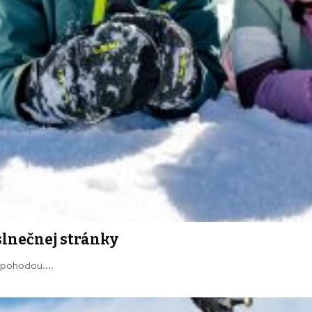
slnečnej stránky
u pohodou.…