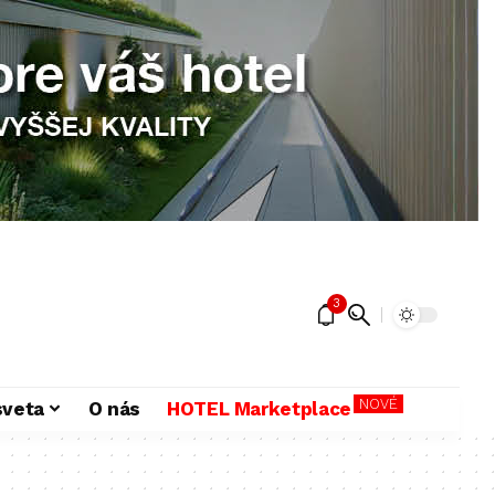
3
NOVÉ
sveta
O nás
HOTEL Marketplace