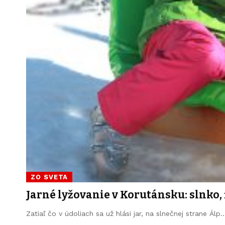
ZO SVETA
Jarné lyžovanie v Korutánsku: slnko,
Zatiaľ čo v údoliach sa už hlási jar, na slnečnej strane Álp