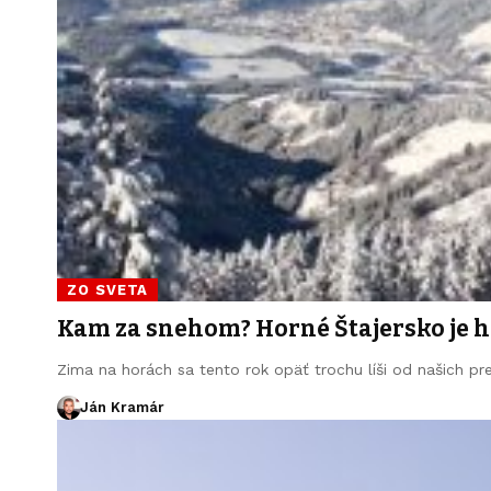
ZO SVETA
Kam za snehom? Horné Štajersko je 
Zima na horách sa tento rok opäť trochu líši od našich p
Ján Kramár