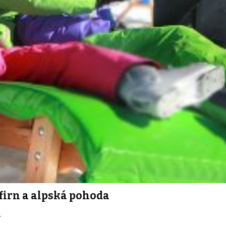
 firn a alpská pohoda
…