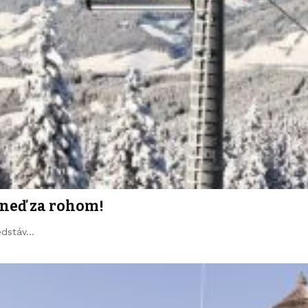
hneď za rohom!
redstáv…