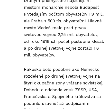
Druhým priemyselne najsilnejším
mestom monarchie nebola Budapešť
s vtedajším počtom obyvateľov 1,9 mil.,
ale Praha s 500 tis. obyvateľmi. Hlavné
mesto Viedeň malo pred prvou
svetovou vojnou 2,25 mil. obyvateľov,
od roku 1918 ich počet postupne klesal,
a po druhej svetovej vojne zostalo 1,6
mil. obyvateľov.
Rakúsko bolo podobne ako Nemecko
rozdelené po druhej svetovej vojne na
štyri okupačné zóny vrátane sovietskej.
Dohodu o odchode vojsk ZSSR, USA,
Francúzska a Spojeného kráľovstva sa
podarilo uzavrieť až podpísaním