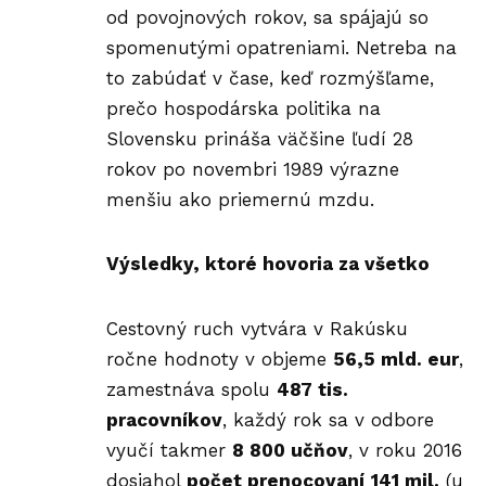
od povojnových rokov, sa spájajú so
spomenutými opatreniami. Netreba na
to zabúdať v čase, keď rozmýšľame,
prečo hospodárska politika na
Slovensku prináša väčšine ľudí 28
rokov po novembri 1989 výrazne
menšiu ako priemernú mzdu.
Výsledky, ktoré hovoria za všetko
Cestovný ruch vytvára v Rakúsku
ročne hodnoty v objeme
56,5 mld. eur
,
zamestnáva spolu
487 tis.
pracovníkov
, každý rok sa v odbore
vyučí takmer
8 800 učňov
, v roku 2016
dosiahol
počet prenocovaní
141 mil.
(u