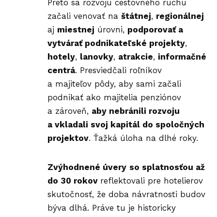
Preto sa rozvoju cestovného ruchu
začali venovať na
štátnej
,
regionálnej
aj
miestnej
úrovni,
podporovať a
vytvárať podnikateľské projekty
,
hotely
,
lanovky
,
atrakcie
,
informačné
centrá
. Presviedčali roľníkov
a majiteľov pôdy, aby sami začali
podnikať ako majitelia penziónov
a zároveň,
aby nebránili rozvoju
a vkladali svoj kapitál do spoločných
projektov
. Ťažká úloha na dlhé roky.
Zvýhodnené úvery
so splatnosťou až
do 30 rokov
reflektovali pre hotelierov
skutočnosť, že doba návratnosti budov
býva dlhá. Práve tu je historicky