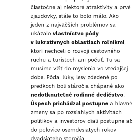
čiastočne aj niektoré atraktivity a prvé
zjazdovky, stále to bolo málo. Ako
jeden z najväčších problémov sa
ukázalo
vlastníctvo pôdy
v lukratívnych oblastiach roľníkmi
,
ktorí nechceli o rozvoji cestovného
ruchu a turistoch ani počuť. Tu sa
musíme vžiť do myslenia vo vtedajšej
dobe. Pôda, lúky, lesy zdedené po
predkoch boli stáročia chápané ako
nedotknuteľné rodinné dedičstvo
.
Úspech prichádzal postupne
a hlavné
zmeny sa po rozsiahlych aktivitách
politikov a investorov diali postupne až
do polovice osemdesiatych rokov
dvadsiateho storočia.