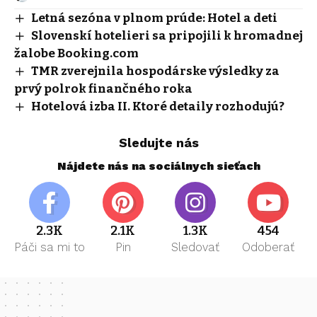
Letná sezóna v plnom prúde: Hotel a deti
Slovenskí hotelieri sa pripojili k hromadnej
žalobe Booking.com
TMR zverejnila hospodárske výsledky za
prvý polrok finančného roka
Hotelová izba II. Ktoré detaily rozhodujú?
Sledujte nás
Nájdete nás na sociálnych sieťach
2.3K
2.1K
1.3K
454
Páči sa mi to
Pin
Sledovať
Odoberať