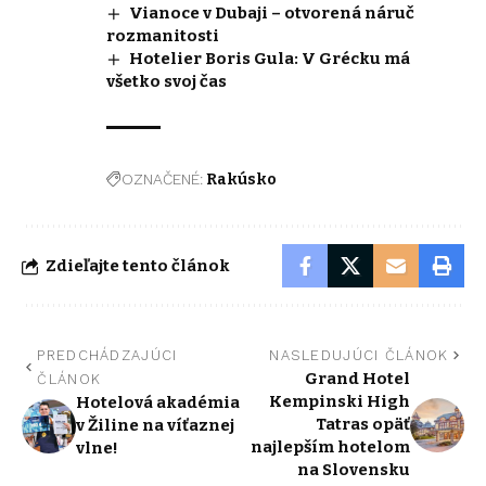
Vianoce v Dubaji – otvorená náruč
rozmanitosti
Hotelier Boris Gula: V Grécku má
všetko svoj čas
OZNAČENÉ:
Rakúsko
Zdieľajte tento článok
PREDCHÁDZAJÚCI
NASLEDUJÚCI ČLÁNOK
Grand Hotel
ČLÁNOK
Kempinski High
Hotelová akadémia
Tatras opäť
v Žiline na víťaznej
najlepším hotelom
vlne!
na Slovensku