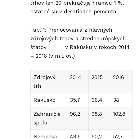
trhov len 20 prekračuje hranicu 1 %,
ostatné sú v desatinách percenta.
Tab. 1: Prenocovania z hlavných
zdrojových trhov a stredoeurópskych
štátov v Rakúsku v rokoch 2014
– 2016 (v mil. os.)
Zdrojový
2014
2015
2016
trh
Rakúsko
35,7
36,4
38
Zahraničie
96,2
98,8
102,8
spolu
Nemecko
49,5
50,2
52,7