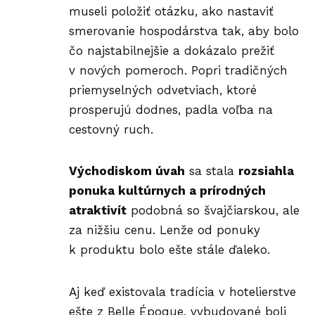
museli položiť otázku, ako nastaviť
smerovanie hospodárstva tak, aby bolo
čo najstabilnejšie a dokázalo prežiť
v nových pomeroch. Popri tradičných
priemyselných odvetviach, ktoré
prosperujú dodnes, padla voľba na
cestovný ruch.
Východiskom úvah
sa stala
rozsiahla
ponuka kultúrnych a prírodných
atraktivít
podobná so švajčiarskou, ale
za nižšiu cenu. Lenže od ponuky
k produktu bolo ešte stále ďaleko.
Aj keď existovala tradícia v hotelierstve
ešte z Belle Époque, vybudované boli