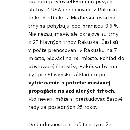
ruchom predovšetkým európskych
štátov. Z USA prenocovalo v Rakúsku
toľko hostí ako z Maďarska, ostatné
trhy sa pohybujú pod hranicou 0,5 %.
Nie nezaujímavé, ale okrajové sú trhy
z 27 hlavných trhov Rakúska. Česi sú
v počte prenocovaní v Rakúsku na 7.
mieste, Slováci na 19. mieste. Pohľad do
ubytovacej štatistiky Rakúska by mal
byť pre Slovensko základom pre
vytriezvenie o potrebe masívnej
propagácie na vzdialených trhoch
.
Kto neverí, môže si preštudovať časové
rady za posledných 25 rokov.
Do budúcnosti sa počíta s tým, že