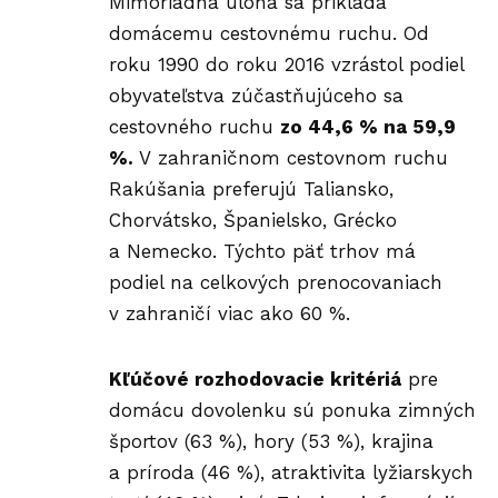
Mimoriadna úloha sa prikladá
domácemu cestovnému ruchu. Od
roku 1990 do roku 2016 vzrástol podiel
obyvateľstva zúčastňujúceho sa
cestovného ruchu
zo 44,6 % na 59,9
%.
V zahraničnom cestovnom ruchu
Rakúšania preferujú Taliansko,
Chorvátsko, Španielsko, Grécko
a Nemecko. Týchto päť trhov má
podiel na celkových prenocovaniach
v zahraničí viac ako 60 %.
Kľúčové rozhodovacie kritériá
pre
domácu dovolenku sú ponuka zimných
športov (63 %), hory (53 %), krajina
a príroda (46 %), atraktivita lyžiarskych