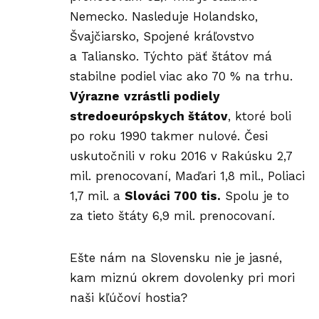
Nemecko. Nasleduje Holandsko,
Švajčiarsko, Spojené kráľovstvo
a Taliansko. Týchto päť štátov má
stabilne podiel viac ako 70 % na trhu.
Výrazne
vzrástli podiely
stredoeurópskych štátov
, ktoré boli
po roku 1990 takmer nulové. Česi
uskutočnili v roku 2016 v Rakúsku 2,7
mil. prenocovaní, Maďari 1,8 mil., Poliaci
1,7 mil. a
Slováci 700 tis.
Spolu je to
za tieto štáty 6,9 mil. prenocovaní.
Ešte nám na Slovensku nie je jasné,
kam miznú okrem dovolenky pri mori
naši kľúčoví hostia?