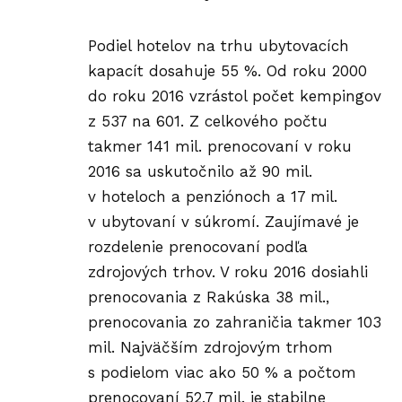
Podiel hotelov na trhu ubytovacích
kapacít dosahuje 55 %. Od roku 2000
do roku 2016 vzrástol počet kempingov
z 537 na 601. Z celkového počtu
takmer 141 mil. prenocovaní v roku
2016 sa uskutočnilo až 90 mil.
v hoteloch a penziónoch a 17 mil.
v ubytovaní v súkromí. Zaujímavé je
rozdelenie prenocovaní podľa
zdrojových trhov. V roku 2016 dosiahli
prenocovania z Rakúska 38 mil.,
prenocovania zo zahraničia takmer 103
mil. Najväčším zdrojovým trhom
s podielom viac ako 50 % a počtom
prenocovaní 52,7 mil. je stabilne