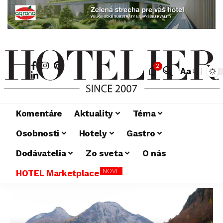
2
Aa
Komentáre
Aktuality
Téma
Osobnosti
Hotely
Gastro
Dodávatelia
Zo sveta
O nás
NOVÉ
HOTEL Marketplace