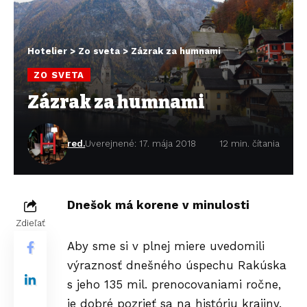
Hotelier
>
Zo sveta
>
Zázrak za humnami
ZO SVETA
Zázrak za humnami
red.
Uverejnené: 17. mája 2018
12 min. čítania
Dnešok má korene v minulosti
Zdieľať
Aby sme si v plnej miere uvedomili
výraznosť dnešného úspechu Rakúska
s jeho 135 mil. prenocovaniami ročne,
je dobré pozrieť sa na históriu krajiny.