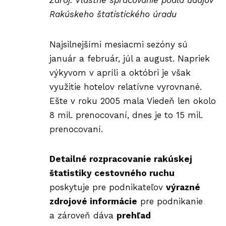
Zdroj: Vlastné spracovanie podľa údajov
Rakúskeho štatistického úradu
Najsilnejšími mesiacmi sezóny sú
január a február, júl a august. Napriek
výkyvom v apríli a októbri je však
využitie hotelov relatívne vyrovnané.
Ešte v roku 2005 mala Viedeň len okolo
8 mil. prenocovaní, dnes je to 15 mil.
prenocovaní.
Detailné rozpracovanie rakúskej
štatistiky cestovného ruchu
poskytuje pre podnikateľov
výrazné
zdrojové informácie
pre podnikanie
a zároveň dáva
prehľad