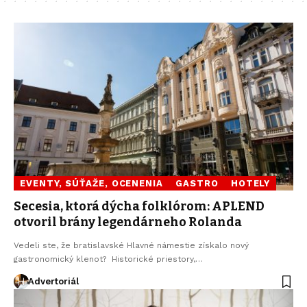
EVENTY, SÚŤAŽE, OCENENIA
GASTRO
HOTELY
Secesia, ktorá dýcha folklórom: APLEND
otvoril brány legendárneho Rolanda
Vedeli ste, že bratislavské Hlavné námestie získalo nový
gastronomický klenot? Historické priestory,…
Advertoriál