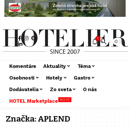
1
Komentáre
Aktuality
Téma
Osobnosti
Hotely
Gastro
Dodávatelia
Zo sveta
O nás
NOVÉ
HOTEL Marketplace
Značka:
APLEND