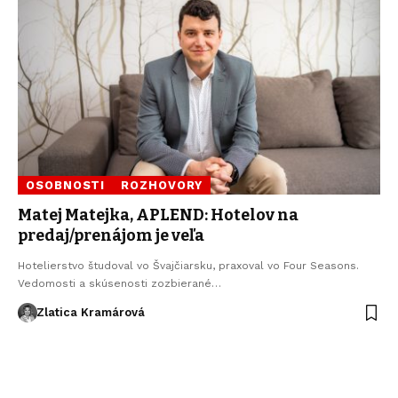
OSOBNOSTI
ROZHOVORY
Matej Matejka, APLEND: Hotelov na
predaj/prenájom je veľa
Hotelierstvo študoval vo Švajčiarsku, praxoval vo Four Seasons.
Vedomosti a skúsenosti zozbierané…
Zlatica Kramárová