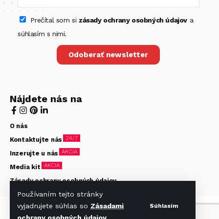
Prečítal som si
zásady ochrany osobných údajov
a
súhlasím s nimi.
Odoberať newsletter
Nájdete nás na
O nás
24/7
Kontaktujte nás
AKCIA
Inzerujte u nás
AKCIA
Media kit
Zásady ochrany osobných údajov
Používaním tejto stránky
vyjadrujete súhlas so
Zásadami
Súhlasím
© Hotelier 2020-2026. Všetky práva vyhradené. Stránky
ochrany osobných údajov
.