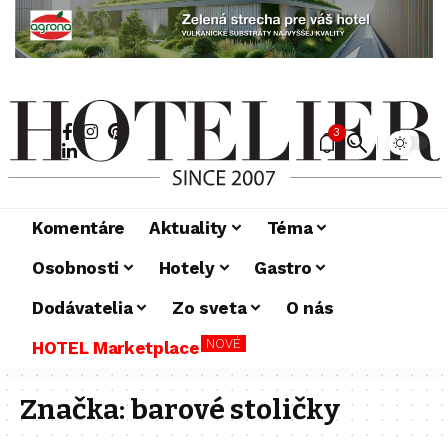
3
Komentáre
Aktuality
Téma
Osobnosti
Hotely
Gastro
Dodávatelia
Zo sveta
O nás
NOVÉ
HOTEL Marketplace
Značka:
barové stoličky