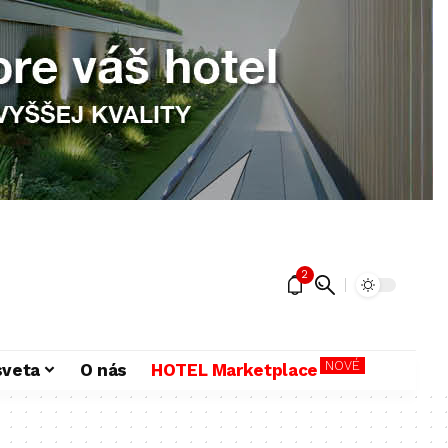
2
NOVÉ
sveta
O nás
HOTEL Marketplace