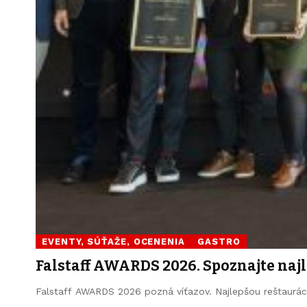
EVENTY, SÚŤAŽE, OCENENIA
GASTRO
Falstaff AWARDS 2026. Spoznajte najl
Falstaff AWARDS 2026 pozná víťazov. Najlepšou reštaurác