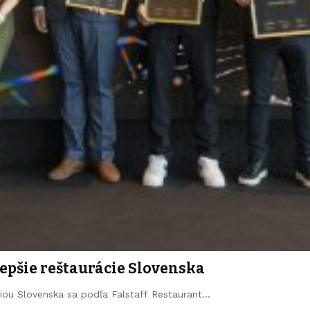
epšie reštaurácie Slovenska
iou Slovenska sa podľa Falstaff Restaurant…