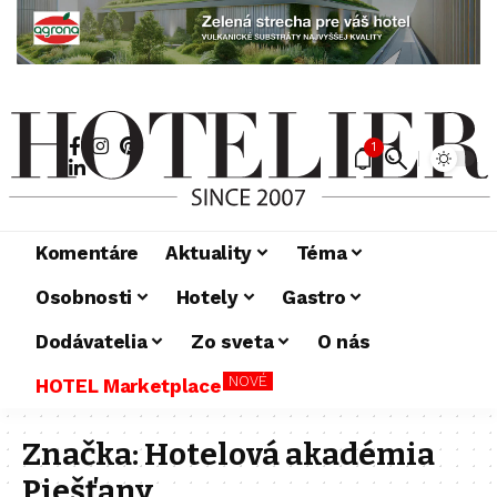
1
Komentáre
Aktuality
Téma
Osobnosti
Hotely
Gastro
Dodávatelia
Zo sveta
O nás
NOVÉ
HOTEL Marketplace
Značka:
Hotelová akadémia
Piešťany