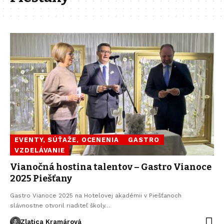
EVENTY, SÚŤAŽE, OCENENIA
GASTRO
VZDELÁVANIE
Vianočná hostina talentov – Gastro Vianoce
2025 Piešťany
Gastro Vianoce 2025 na Hotelovej akadémii v Piešťanoch
slávnostne otvoril riaditeľ školy…
Zlatica Kramárová