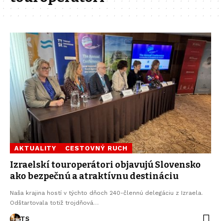
AKTUALITY
CESTOVNÝ RUCH
Izraelskí touroperátori objavujú Slovensko
ako bezpečnú a atraktívnu destináciu
Naša krajina hostí v týchto dňoch 240-člennú delegáciu z Izraela.
Odštartovala totiž trojdňová…
TS