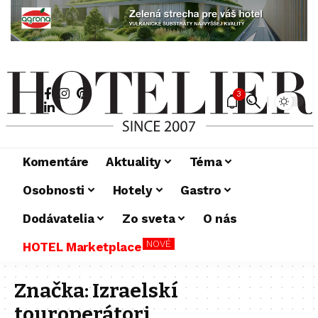
3
Komentáre
Aktuality
Téma
Osobnosti
Hotely
Gastro
Dodávatelia
Zo sveta
O nás
NOVÉ
HOTEL Marketplace
Značka:
Izraelskí
touroperátori