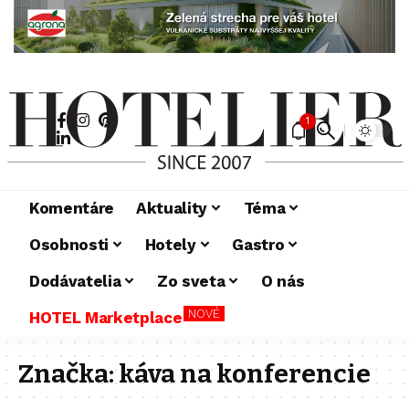
1
Komentáre
Aktuality
Téma
Osobnosti
Hotely
Gastro
Dodávatelia
Zo sveta
O nás
NOVÉ
HOTEL Marketplace
Značka:
káva na konferencie