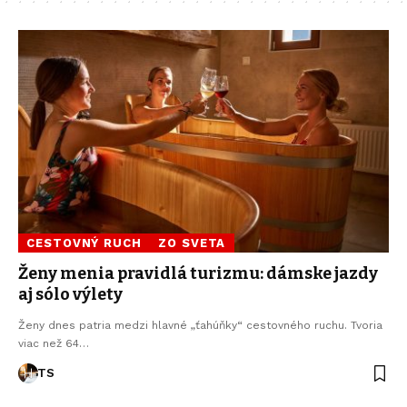
CESTOVNÝ RUCH
ZO SVETA
Ženy menia pravidlá turizmu: dámske jazdy
aj sólo výlety
Ženy dnes patria medzi hlavné „ťahúňky“ cestovného ruchu. Tvoria
viac než 64…
TS