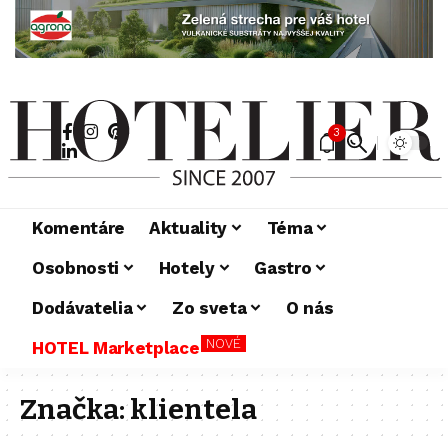
3
Komentáre
Aktuality
Téma
Osobnosti
Hotely
Gastro
Dodávatelia
Zo sveta
O nás
NOVÉ
HOTEL Marketplace
Značka:
klientela