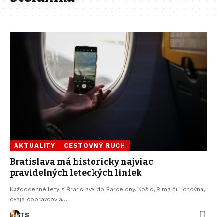
AKTUALITY
CESTOVNÝ RUCH
Bratislava má historicky najviac
pravidelných leteckých liniek
Každodenné lety z Bratislavy do Barcelony, Košíc, Ríma či Londýna,
dvaja dopravcovia…
TS