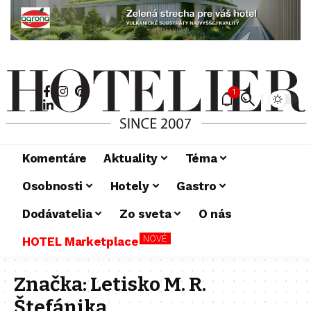
1
Komentáre
Aktuality
Téma
Osobnosti
Hotely
Gastro
Dodávatelia
Zo sveta
O nás
NOVÉ
HOTEL Marketplace
Značka:
Letisko M. R.
Štefánika