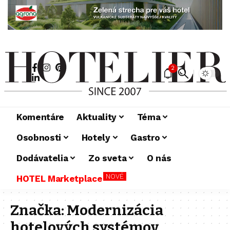
2
Komentáre
Aktuality
Téma
Osobnosti
Hotely
Gastro
Dodávatelia
Zo sveta
O nás
NOVÉ
HOTEL Marketplace
Značka:
Modernizácia
hotelových systémov