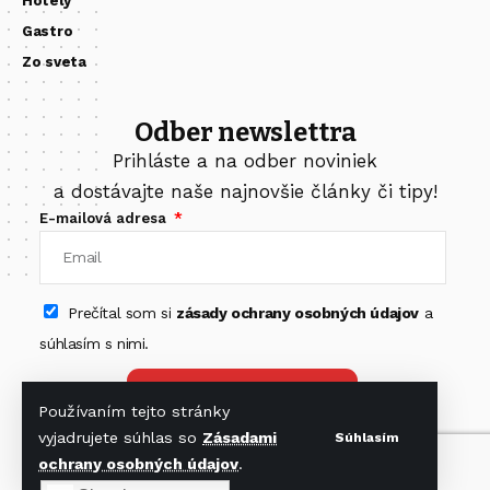
Hotely
Gastro
Zo sveta
Odber newslettra
Prihláste a na odber noviniek
a dostávajte naše najnovšie články či tipy!
E-mailová adresa
Prečítal som si
zásady ochrany osobných údajov
a
súhlasím s nimi.
Odoberať newsletter
Používaním tejto stránky
vyjadrujete súhlas so
Zásadami
Súhlasím
ochrany osobných údajov
.
Nájdete nás na