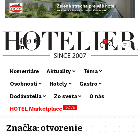
3
Komentáre
Aktuality
Téma
Osobnosti
Hotely
Gastro
Dodávatelia
Zo sveta
O nás
NOVÉ
HOTEL Marketplace
Značka:
otvorenie