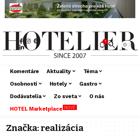
1
Komentáre
Aktuality
Téma
Osobnosti
Hotely
Gastro
Dodávatelia
Zo sveta
O nás
NOVÉ
HOTEL Marketplace
Značka:
realizácia