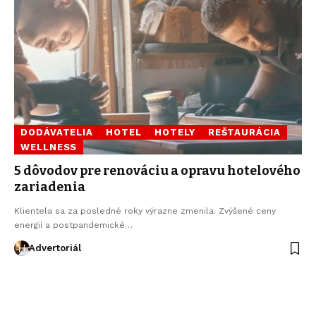
DODÁVATELIA
HOTEL
HOTELY
REŠTAURÁCIA
WELLNESS
5 dôvodov pre renováciu a opravu hotelového
zariadenia
Klientela sa za posledné roky výrazne zmenila. Zvýšené ceny
energií a postpandemické…
Advertoriál