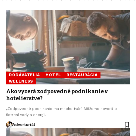
DODÁVATELIA
HOTEL
REŠTAURÁCIA
WELLNESS
Ako vyzerá zodpovedné podnikanie v
hotelierstve?
„Zodpovedné podnikanie má mnoho tvárí. Môžeme hovoriť o
šetrení vody a energií…
Advertoriál