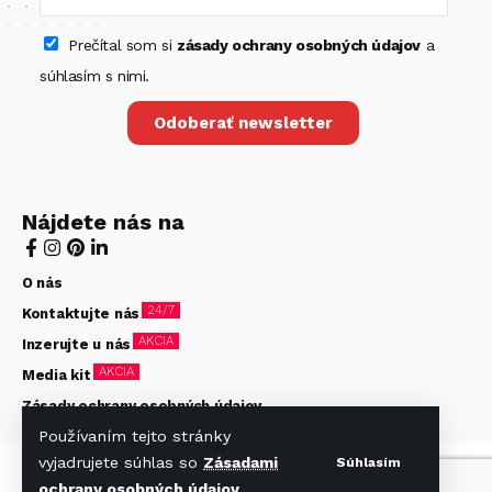
Prečítal som si
zásady ochrany osobných údajov
a
súhlasím s nimi.
Odoberať newsletter
Nájdete nás na
O nás
24/7
Kontaktujte nás
AKCIA
Inzerujte u nás
AKCIA
Media kit
Zásady ochrany osobných údajov
Používaním tejto stránky
vyjadrujete súhlas so
Zásadami
Súhlasím
© Hotelier 2020-2026. Všetky práva vyhradené. Stránky
ochrany osobných údajov
.