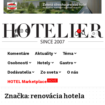
3
Komentáre
Aktuality
Téma
Osobnosti
Hotely
Gastro
Dodávatelia
Zo sveta
O nás
NOVÉ
HOTEL Marketplace
Značka:
renovácia hotela