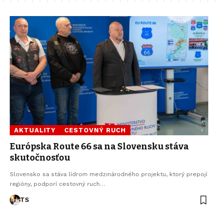
AKTUALITY
CESTOVNÝ RUCH
Európska Route 66 sa na Slovensku stáva
skutočnosťou
Slovensko sa stáva lídrom medzinárodného projektu, ktorý prepojí
regióny, podporí cestovný ruch…
TS