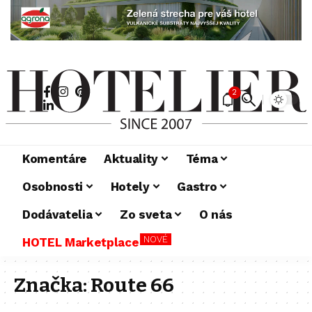
2
Komentáre
Aktuality
Téma
Osobnosti
Hotely
Gastro
Dodávatelia
Zo sveta
O nás
NOVÉ
HOTEL Marketplace
Značka:
Route 66