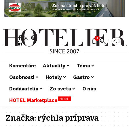
3
Komentáre
Aktuality
Téma
Osobnosti
Hotely
Gastro
Dodávatelia
Zo sveta
O nás
NOVÉ
HOTEL Marketplace
Značka:
rýchla príprava