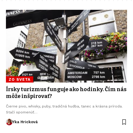
ZO SVETA
Írsky turizmus funguje ako hodinky. Čím nás
môže inšpirovať?
Čierne pivo, whisky, puby, tradičná hudba, tanec a krásna príroda.
Stačí spomenúť…
Yka Hricková