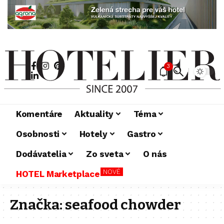
3
Komentáre
Aktuality
Téma
Osobnosti
Hotely
Gastro
Dodávatelia
Zo sveta
O nás
NOVÉ
HOTEL Marketplace
Značka:
seafood chowder