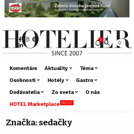
3
Komentáre
Aktuality
Téma
Osobnosti
Hotely
Gastro
Dodávatelia
Zo sveta
O nás
NOVÉ
HOTEL Marketplace
Značka:
sedačky