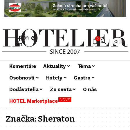
3
Komentáre
Aktuality
Téma
Osobnosti
Hotely
Gastro
Dodávatelia
Zo sveta
O nás
NOVÉ
HOTEL Marketplace
Značka:
Sheraton