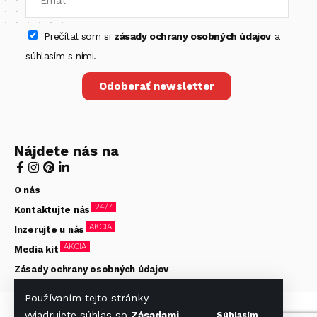
Prečítal som si
zásady ochrany osobných údajov
a
súhlasím s nimi.
Odoberať newsletter
Nájdete nás na
O nás
24/7
Kontaktujte nás
AKCIA
Inzerujte u nás
AKCIA
Media kit
Zásady ochrany osobných údajov
Používaním tejto stránky
© Hotelier 2020-2026. Všetky práva vyhradené. Stránky
vyjadrujete súhlas so
Zásadami
Súhlasím