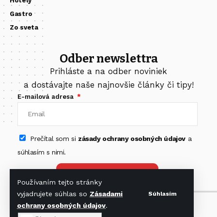
Hotely
Gastro
Zo sveta
Odber newslettra
Prihláste a na odber noviniek
a dostávajte naše najnovšie články či tipy!
E-mailová adresa
Prečítal som si
zásady ochrany osobných údajov
a
súhlasím s nimi.
Odoberať newsletter
Používaním tejto stránky
vyjadrujete súhlas so
Zásadami
Súhlasím
ochrany osobných údajov
.
Nájdete nás na