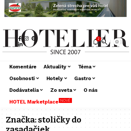
2
Komentáre
Aktuality
Téma
Osobnosti
Hotely
Gastro
Dodávatelia
Zo sveta
O nás
NOVÉ
HOTEL Marketplace
Značka:
stoličky do
zasadačiek