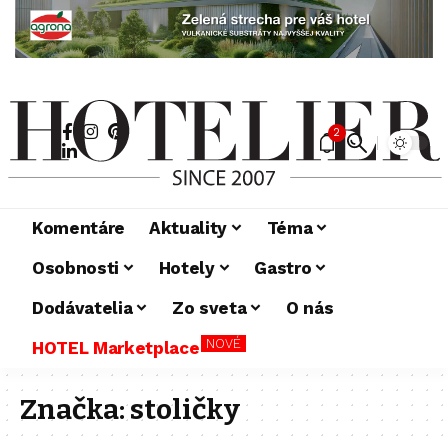
2
Komentáre
Aktuality
Téma
Osobnosti
Hotely
Gastro
Dodávatelia
Zo sveta
O nás
NOVÉ
HOTEL Marketplace
Značka:
stoličky