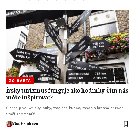
ZO SVETA
Írsky turizmus funguje ako hodinky. Čím nás
môže inšpirovať?
Čierne pivo, whisky, puby, tradičná hudba, tanec a krásna príroda.
Stačí spomenúť…
Yka Hricková