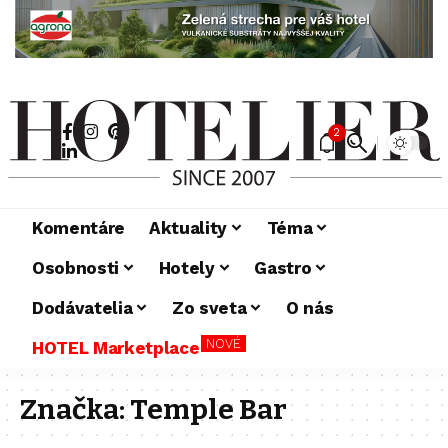
2
Komentáre
Aktuality
Téma
Osobnosti
Hotely
Gastro
Dodávatelia
Zo sveta
O nás
NOVÉ
HOTEL Marketplace
Značka:
Temple Bar