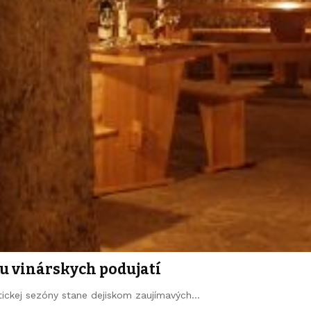
iu vinárskych podujatí
stickej sezóny stane dejiskom zaujímavých…