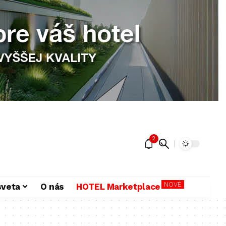
2
NOVÉ
sveta
O nás
HOTEL Marketplace