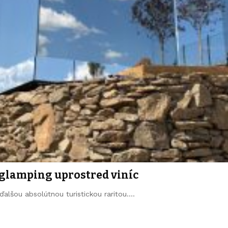
 glamping uprostred viníc
ďalšou absolútnou turistickou raritou.…