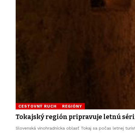
CESTOVNÝ RUCH
REGIÓNY
Tokajský región pripravuje letnú sér
Slovenská vinohradnícka oblasť Tokaj sa počas letnej turi