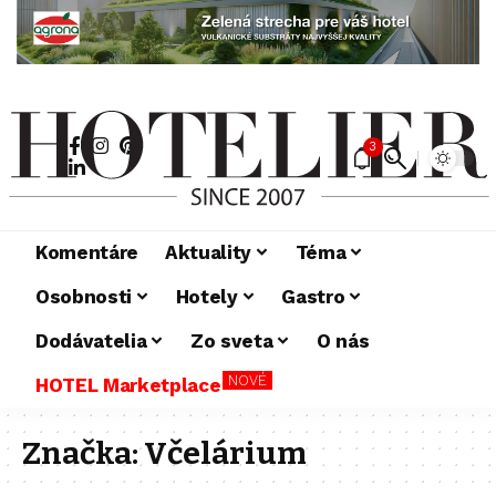
3
Komentáre
Aktuality
Téma
Osobnosti
Hotely
Gastro
Dodávatelia
Zo sveta
O nás
NOVÉ
HOTEL Marketplace
Značka:
Včelárium