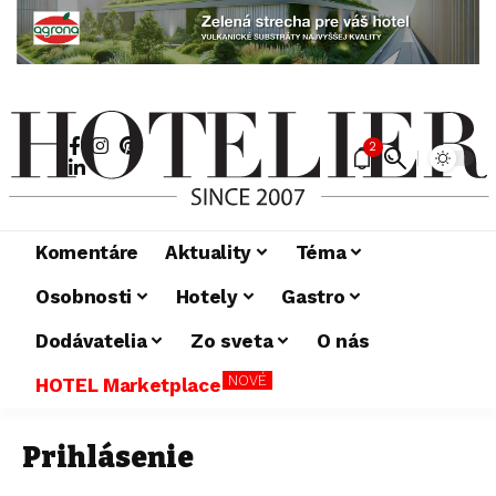
2
Komentáre
Aktuality
Téma
Osobnosti
Hotely
Gastro
Dodávatelia
Zo sveta
O nás
NOVÉ
HOTEL Marketplace
Prihlásenie