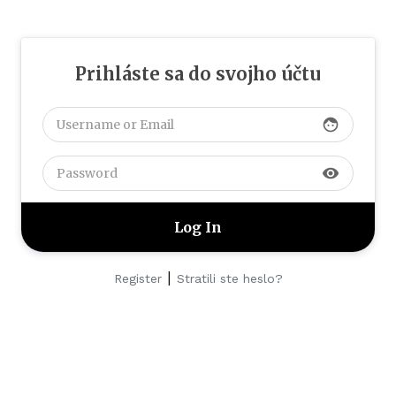
Prihláste sa do svojho účtu
face
visibility
|
Register
Stratili ste heslo?