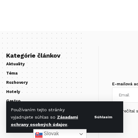
Kategórie článkov
Aktuality
Téma
Rozhovory
E-mailová a
Hotely
Gastro
Používaním tejto stránky
Zo sveta
Prečítal
vyjadrujete súhlas so
Zásadami
Súhlasím
ochrany osobných údajov
.
Slovak