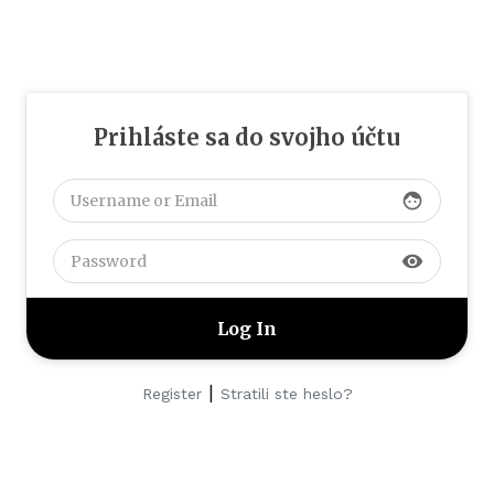
Prihláste sa do svojho účtu
face
visibility
|
Register
Stratili ste heslo?