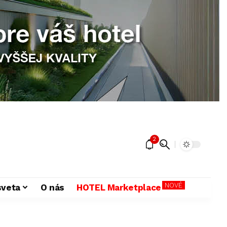
2
NOVÉ
sveta
O nás
HOTEL Marketplace