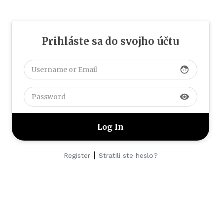
Prihláste sa do svojho účtu
face
visibility
|
Register
Stratili ste heslo?