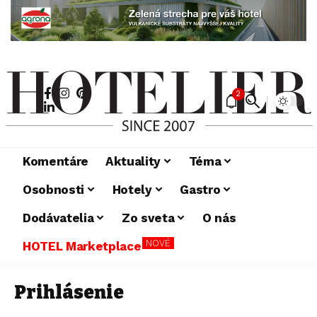
2
Komentáre
Aktuality
Téma
Osobnosti
Hotely
Gastro
Dodávatelia
Zo sveta
O nás
NOVÉ
HOTEL Marketplace
Prihlásenie