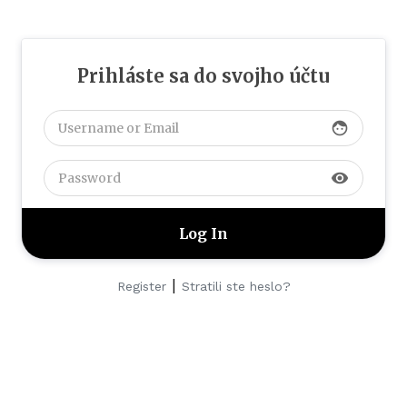
Prihláste sa do svojho účtu
face
visibility
|
Register
Stratili ste heslo?