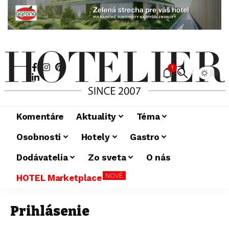
1
Komentáre
Aktuality
Téma
Osobnosti
Hotely
Gastro
Dodávatelia
Zo sveta
O nás
NOVÉ
HOTEL Marketplace
Prihlásenie