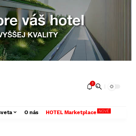
3
NOVÉ
sveta
O nás
HOTEL Marketplace