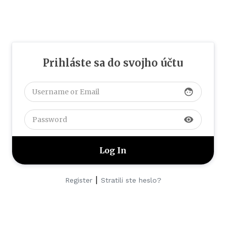
Prihláste sa do svojho účtu
face
visibility
|
Register
Stratili ste heslo?