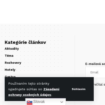
Kategórie článkov
Aktuality
Téma
Rozhovory
E-mailová a
Hotely
Gastro
Používaním tejto stránky
Zo sveta
Prečítal
vyjadrujete súhlas so
Zásadami
Súhlasím
ochrany osobných údajov
.
Slovak