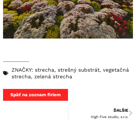
ZNAČKY:
strecha
,
strešný substrát
,
vegetačná
strecha
,
zelená strecha
Späť na zoznam firiem
ĎALŠIE
High Five studio, s.r.o.