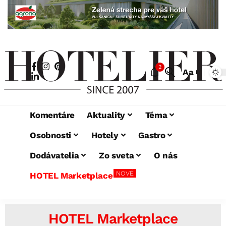
2
Aa
Komentáre
Aktuality
Téma
Osobnosti
Hotely
Gastro
Dodávatelia
Zo sveta
O nás
NOVÉ
HOTEL Marketplace
HOTEL Marketplace