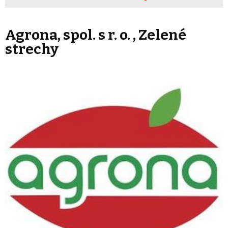
Agrona, spol. s r. o. , Zelené
strechy