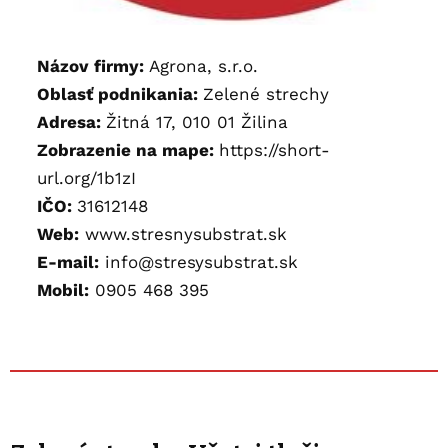
Názov firmy:
Agrona, s.r.o.
Oblasť podnikania:
Zelené strechy
Adresa:
Žitná 17, 010 01 Žilina
Zobrazenie na mape:
https://short-
url.org/1b1zI
IČO:
31612148
Web:
www.stresnysubstrat.sk
E-mail:
info@stresysubstrat.sk
Mobil:
090
5 468 395