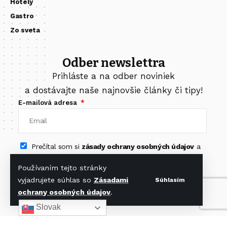
Hotely
Gastro
Zo sveta
Odber newslettra
Prihláste a na odber noviniek
a dostávajte naše najnovšie články či tipy!
E-mailová adresa
Prečítal som si
zásady ochrany osobných údajov
a
súhlasím s nimi.
Používaním tejto stránky
vyjadrujete súhlas so
Zásadami
Súhlasím
Odoberať newsletter
ochrany osobných údajov
.
Slovak