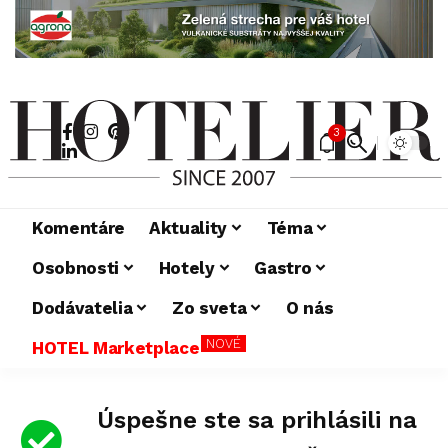
3
Komentáre
Aktuality
Téma
Osobnosti
Hotely
Gastro
Dodávatelia
Zo sveta
O nás
NOVÉ
HOTEL Marketplace
Úspešne ste sa prihlásili na