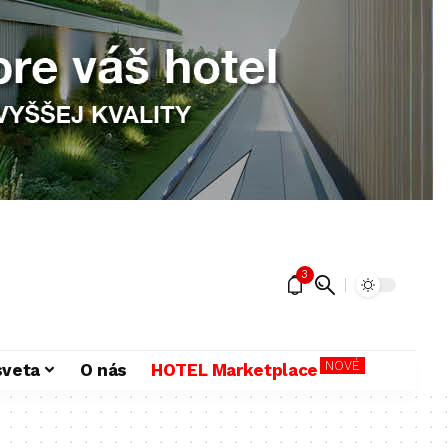
3
NOVÉ
sveta
O nás
HOTEL Marketplace