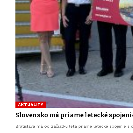
AKTUALITY
Slovensko má priame letecké spojeni
Bratislava má od začiatku leta priame letecké spojenie 