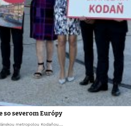
e so severom Európy
s dánskou metropolou Kodaňou.…