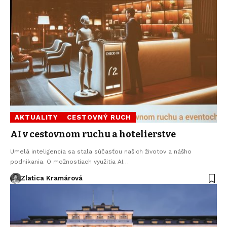
AKTUALITY
CESTOVNÝ RUCH
AI v cestovnom ruchu a hotelierstve
Umelá inteligencia sa stala súčasťou našich životov a nášho
podnikania. O možnostiach využitia AI…
Zlatica Kramárová