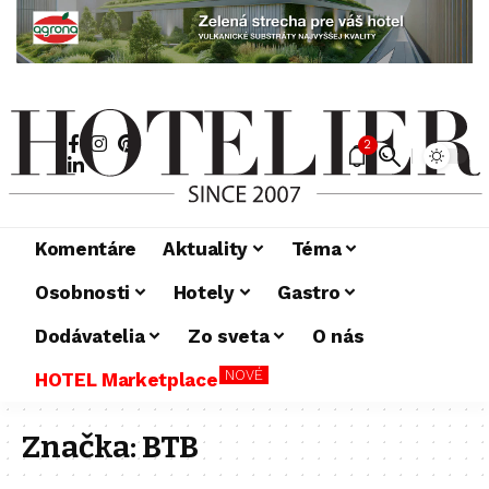
2
Komentáre
Aktuality
Téma
Osobnosti
Hotely
Gastro
Dodávatelia
Zo sveta
O nás
NOVÉ
HOTEL Marketplace
Značka:
BTB