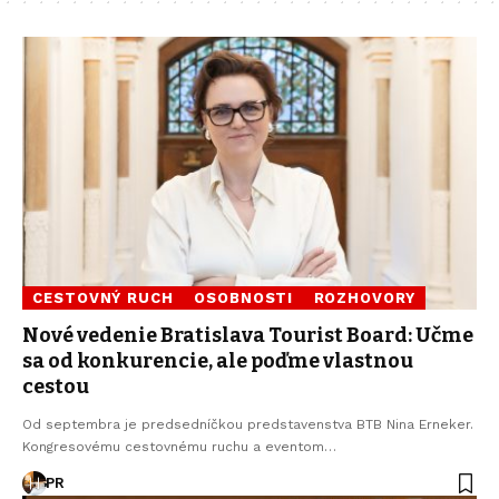
CESTOVNÝ RUCH
OSOBNOSTI
ROZHOVORY
Nové vedenie Bratislava Tourist Board: Učme
sa od konkurencie, ale poďme vlastnou
cestou
Od septembra je predsedníčkou predstavenstva BTB Nina Erneker.
Kongresovému cestovnému ruchu a eventom…
PR