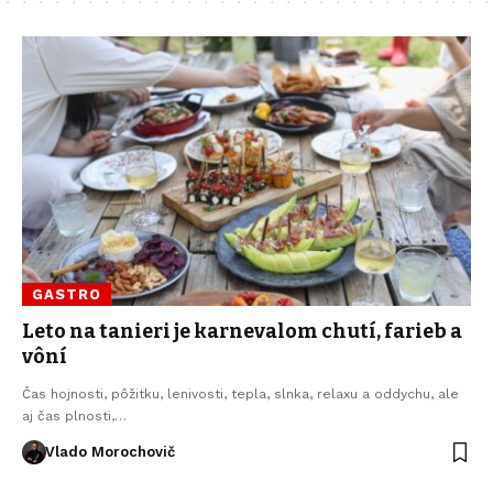
GASTRO
Leto na tanieri je karnevalom chutí, farieb a
vôní
Čas hojnosti, pôžitku, lenivosti, tepla, slnka, relaxu a oddychu, ale
aj čas plnosti,…
Vlado Morochovič