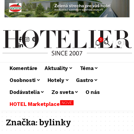
3
Komentáre
Aktuality
Téma
Osobnosti
Hotely
Gastro
Dodávatelia
Zo sveta
O nás
NOVÉ
HOTEL Marketplace
Značka:
bylinky