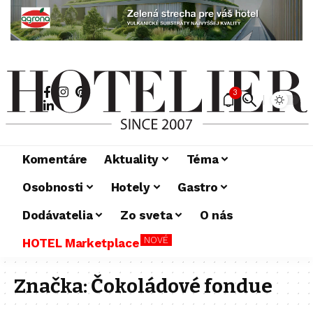
3
Komentáre
Aktuality
Téma
Osobnosti
Hotely
Gastro
Dodávatelia
Zo sveta
O nás
NOVÉ
HOTEL Marketplace
Značka:
Čokoládové fondue