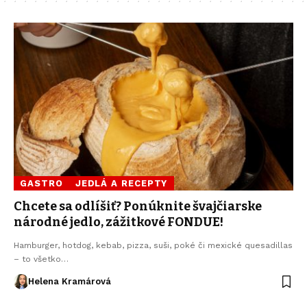
GASTRO
JEDLÁ A RECEPTY
Chcete sa odlíšiť? Ponúknite švajčiarske
národné jedlo, zážitkové FONDUE!
Hamburger, hotdog, kebab, pizza, suši, poké či mexické quesadillas
– to všetko…
Helena Kramárová