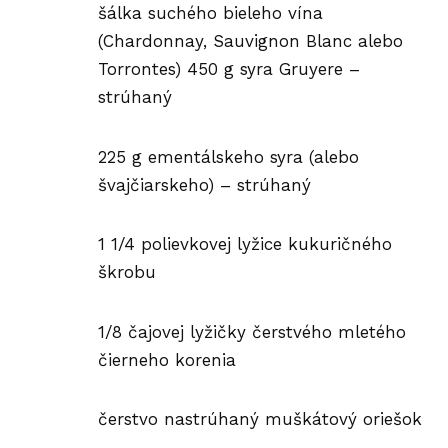
šálka suchého bieleho vína
(Chardonnay, Sauvignon Blanc alebo
Torrontes) 450 g syra Gruyere –
strúhaný
225 g ementálskeho syra (alebo
švajčiarskeho) – strúhaný
1 1/4 polievkovej lyžice kukuričného
škrobu
1/8 čajovej lyžičky čerstvého mletého
čierneho korenia
čerstvo nastrúhaný muškátový oriešok