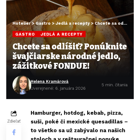
Hotelier
>
Gastro
>
Jedlá a recepty
>
Chcete sa odlíšiť? Ponúknite švajčiarske národné jedlo, zážitkové FONDUE!
GASTRO
JEDLÁ A RECEPTY
Chcete sa odlíšiť? Ponúknite
švajčiarske národné jedlo,
zážitkové FONDUE!
Helena Kramárová
5 min. čítania
Uverejnené: 6. januára 2026
Hamburger, hotdog, kebab, pizza,
suši, poké či
mexické quesadillas
–
Zdieľať
to všetko sa už zabývalo na našich
stoloch a v reštauračnej ponuke.