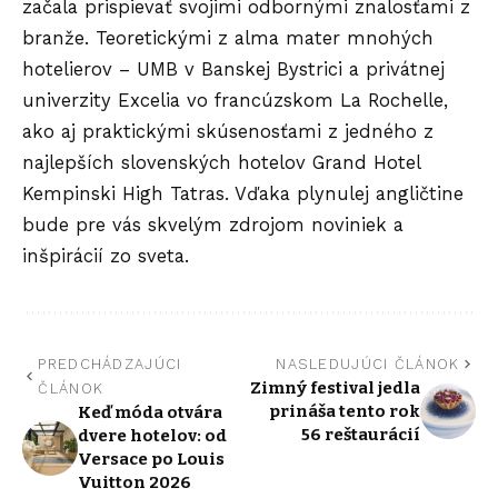
začala prispievať svojimi odbornými znalosťami z
branže. Teoretickými z alma mater mnohých
hotelierov – UMB v Banskej Bystrici a privátnej
univerzity Excelia vo francúzskom La Rochelle,
ako aj praktickými skúsenosťami z jedného z
najlepších slovenských hotelov Grand Hotel
Kempinski High Tatras. Vďaka plynulej angličtine
bude pre vás skvelým zdrojom noviniek a
inšpirácií zo sveta.
PREDCHÁDZAJÚCI
NASLEDUJÚCI ČLÁNOK
Zimný festival jedla
ČLÁNOK
prináša tento rok
Keď móda otvára
56 reštaurácií
dvere hotelov: od
Versace po Louis
Vuitton 2026