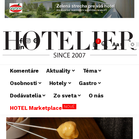
2
Aa
Komentáre
Aktuality
Téma
Osobnosti
Hotely
Gastro
Dodávatelia
Zo sveta
O nás
NOVÉ
HOTEL Marketplace