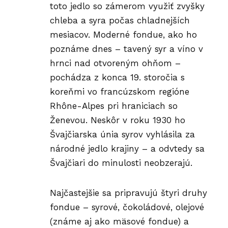
toto jedlo so zámerom využiť zvyšky
chleba a syra počas chladnejších
mesiacov. Moderné fondue, ako ho
poznáme dnes – tavený syr a víno v
hrnci nad otvoreným ohňom –
pochádza z konca 19. storočia s
koreňmi vo francúzskom regióne
Rhône-Alpes pri hraniciach so
Ženevou
. Neskôr v roku 1930 ho
Švajčiarska únia syrov vyhlásila za
národné jedlo krajiny – a odvtedy sa
Švajčiari do minulosti neobzerajú.
Najčastejšie sa pripravujú štyri druhy
fondue – syrové, čokoládové, olejové
(známe aj ako mäsové fondue) a