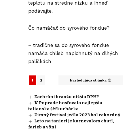
teplotu na stredne nízku a ihneď
podávajte.
Čo namáčať do syrového fondue?
– tradične sa do syrového fondue
namáča chlieb napichnutý na dlhých
paličkách
1
2
Nasledujúca stránka
Zachráni branžu nižšia DPH?
V Poprade hosťovala najlepšia
talianska šéfkuchárka
Zimný festival jedla 2023 bol rekordný
Leto na tanieri je karnevalom chutí,
farieb a vôní