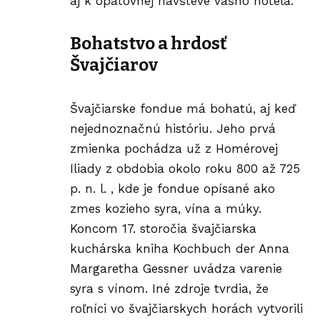
aj k opätovnej návšteve vášho hotela.
Bohatstvo a hrdosť
Švajčiarov
Švajčiarske fondue má bohatú, aj keď
nejednoznačnú históriu. Jeho prvá
zmienka pochádza už z Homérovej
Iliady z obdobia okolo roku 800 až 725
p. n. l. , kde je fondue opísané ako
zmes kozieho syra, vína a múky.
Koncom 17. storočia švajčiarska
kuchárska kniha Kochbuch der Anna
Margaretha Gessner uvádza varenie
syra s vínom. Iné zdroje tvrdia, že
roľníci vo švajčiarskych horách vytvorili