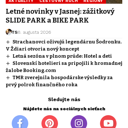
AKTUALITY
CESTOVNÝ RUCH
REGIÓNY
Letné novinky v Jasnej: zážitkový
SLIDE PARK a BIKE PARK
TS
8. augusta 2026
Strachanovci oživujú legendárnu Šodronku.
V Ždiari otvoria nový koncept
Letná sezóna v plnom prúde: Hotel a deti
Slovenskí hotelieri sa pripojili k hromadnej
žalobe Booking.com
TMR zverejnila hospodárske výsledky za
prvý polrok finančného roka
Sledujte nás
Nájdete nás na sociálnych sieťach