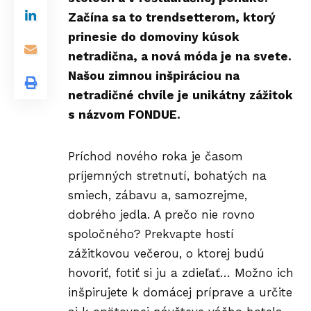
Začína sa to trendsetterom, ktorý
prinesie do domoviny kúsok
netradična, a nová móda je na svete.
Našou zimnou inšpiráciou na
netradičné chvíle
je unikátny zážitok
s názvom FONDUE.
Príchod nového roka je časom
príjemných stretnutí, bohatých na
smiech, zábavu a, samozrejme,
dobrého jedla. A prečo nie rovno
spoločného? Prekvapte hostí
zážitkovou večerou, o ktorej budú
hovoriť, fotiť si ju a zdieľať… Možno ich
inšpirujete k domácej príprave a určite