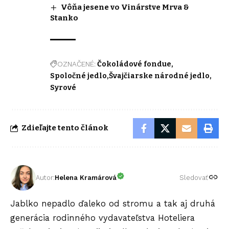
Vôňa jesene vo Vinárstve Mrva &
Stanko
OZNAČENÉ:
Čokoládové fondue
Spoločné jedlo
Švajčiarske národné jedlo
Syrové
Zdieľajte tento článok
Autor:
Helena Kramárová
Sledovať
Jablko nepadlo ďaleko od stromu a tak aj druhá
generácia rodinného vydavateľstva Hoteliera