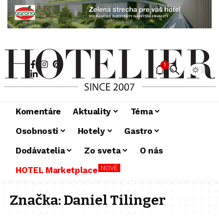
1
Komentáre
Aktuality
Téma
Osobnosti
Hotely
Gastro
Dodávatelia
Zo sveta
O nás
NOVÉ
HOTEL Marketplace
Značka:
Daniel Tilinger