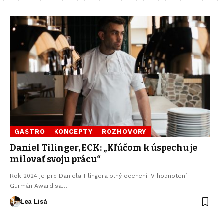
GASTRO
KONCEPTY
ROZHOVORY
Daniel Tilinger, ECK: „Kľúčom k úspechu je
milovať svoju prácu“
Rok 2024 je pre Daniela Tilingera plný ocenení. V hodnotení
Gurmán Award sa…
Lea Lisá