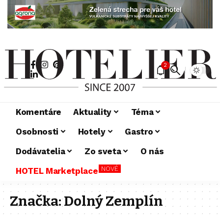
2
Komentáre
Aktuality
Téma
Osobnosti
Hotely
Gastro
Dodávatelia
Zo sveta
O nás
NOVÉ
HOTEL Marketplace
Značka:
Dolný Zemplín