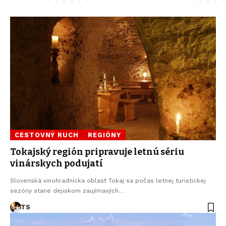
CESTOVNÝ RUCH
REGIÓNY
Tokajský región pripravuje letnú sériu
vinárskych podujatí
Slovenská vinohradnícka oblasť Tokaj sa počas letnej turistickej
sezóny stane dejiskom zaujímavých…
TS