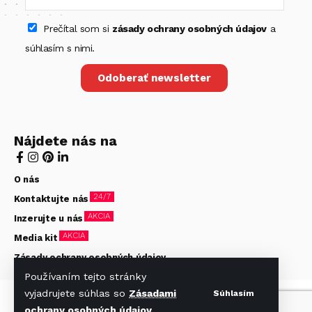
Prečítal som si
zásady ochrany osobných údajov
a
súhlasím s nimi.
Odoberať newsletter
Nájdete nás na
O nás
24/7
Kontaktujte nás
AKCIA
Inzerujte u nás
AKCIA
Media kit
Zásady ochrany osobných údajov
Používaním tejto stránky
vyjadrujete súhlas so
Zásadami
Súhlasím
© Hotelier 2020-2026. Všetky práva vyhradené. Stránky
ochrany osobných údajov
.