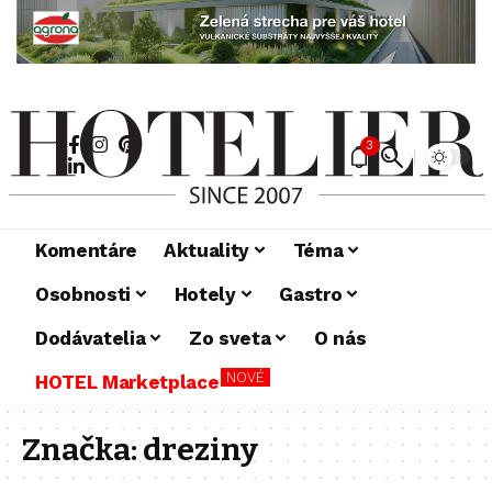
3
Komentáre
Aktuality
Téma
Osobnosti
Hotely
Gastro
Dodávatelia
Zo sveta
O nás
NOVÉ
HOTEL Marketplace
Značka:
dreziny