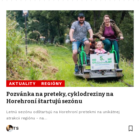
AKTUALITY
REGIÓNY
Pozvánka na preteky, cyklodreziny na
Horehroní štartujú sezónu
Letnú sezónu odštartujú na Horehroní pretekmi na unikátnej
atrakcii regiónu - na…
TS