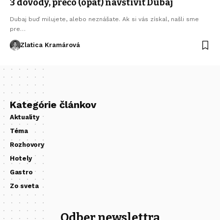
3 dôvody, prečo (opäť) navštíviť Dubaj
Dubaj buď milujete, alebo neznášate. Ak si vás získal, našli sme
pre…
Zlatica Kramárová
Kategórie článkov
Aktuality
Téma
Rozhovory
Hotely
Gastro
Zo sveta
Odber newslettra