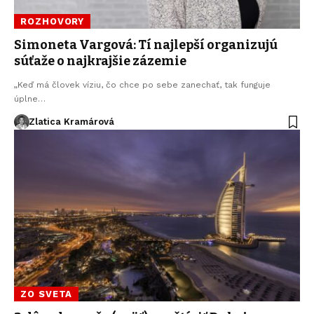
ROZHOVORY
Simoneta Vargová: Tí najlepší organizujú
súťaže o najkrajšie zázemie
„Keď má človek víziu, čo chce po sebe zanechať, tak funguje
úplne…
Zlatica Kramárová
ZO SVETA