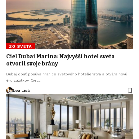
ZO SVETA
Ciel Dubai Marina: Najvyšší hotel sveta
otvoril svoje brány
Dubaj opäť posúva hranice svetového hotelierstva a otvára novú
éru zážitkov. Ciel…
Lea Lisá