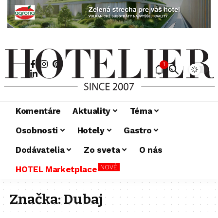
1
Komentáre
Aktuality
Téma
Osobnosti
Hotely
Gastro
Dodávatelia
Zo sveta
O nás
NOVÉ
HOTEL Marketplace
Značka:
Dubaj