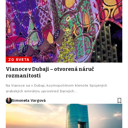
ZO SVETA
Vianoce v Dubaji – otvorená náruč
rozmanitosti
Na Vianoce sa v Dubaji, kozmopolitnom klenote Spojených
arabských emirátov, uprostred žiarivých…
Simoneta Vargová