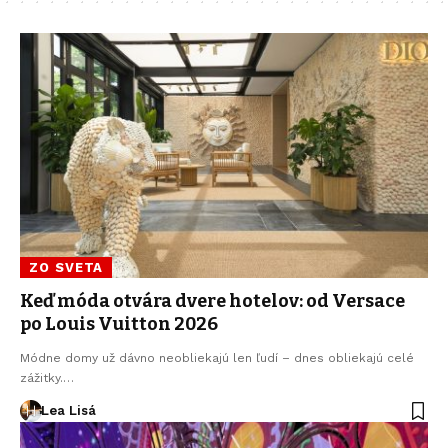
ZO SVETA
Keď móda otvára dvere hotelov: od Versace
po Louis Vuitton 2026
Módne domy už dávno neobliekajú len ľudí – dnes obliekajú celé
zážitky.…
Lea Lisá