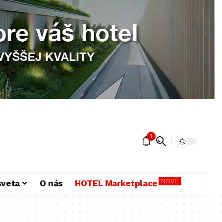
1
NOVÉ
sveta
O nás
HOTEL Marketplace