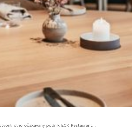
e otvorili dlho očakávaný podnik ECK Restaurant…