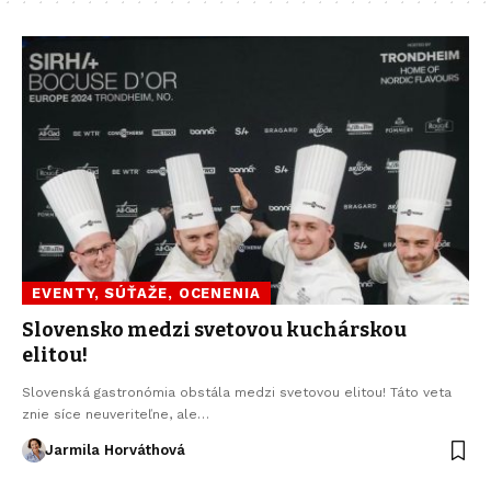
EVENTY, SÚŤAŽE, OCENENIA
Slovensko medzi svetovou kuchárskou
elitou!
Slovenská gastronómia obstála medzi svetovou elitou! Táto veta
znie síce neuveriteľne, ale…
Jarmila Horváthová