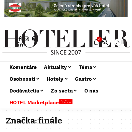
3
Komentáre
Aktuality
Téma
Osobnosti
Hotely
Gastro
Dodávatelia
Zo sveta
O nás
NOVÉ
HOTEL Marketplace
Značka:
finále