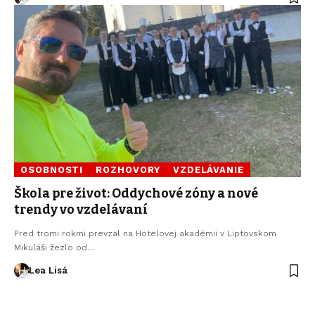
OSOBNOSTI
ROZHOVORY
VZDELÁVANIE
Škola pre život: Oddychové zóny a nové
trendy vo vzdelávaní
Pred tromi rokmi prevzal na Hotelovej akadémii v Liptovskom
Mikuláši žezlo od…
Lea Lisá