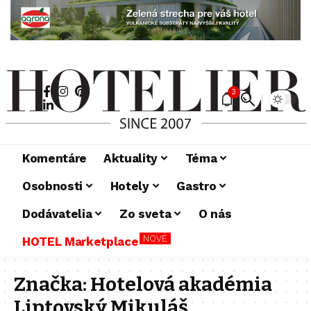
3
Komentáre
Aktuality
Téma
Osobnosti
Hotely
Gastro
Dodávatelia
Zo sveta
O nás
NOVÉ
HOTEL Marketplace
Značka:
Hotelová akadémia
Liptovský Mikuláš