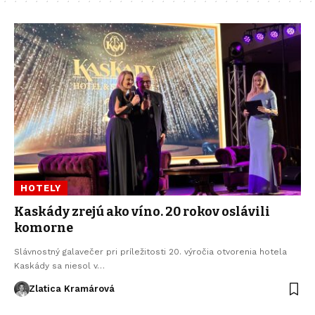
HOTELY
Kaskády zrejú ako víno. 20 rokov oslávili
komorne
Slávnostný galavečer pri príležitosti 20. výročia otvorenia hotela
Kaskády sa niesol v…
Zlatica Kramárová