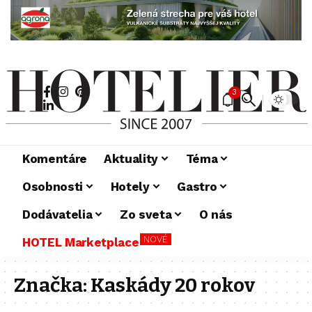
3
Komentáre
Aktuality
Téma
Osobnosti
Hotely
Gastro
Dodávatelia
Zo sveta
O nás
NOVÉ
HOTEL Marketplace
Značka:
Kaskády 20 rokov