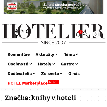
2
Komentáre
Aktuality
Téma
Osobnosti
Hotely
Gastro
Dodávatelia
Zo sveta
O nás
NOVÉ
HOTEL Marketplace
Značka:
knihy v hoteli