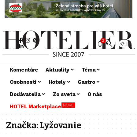
2
Komentáre
Aktuality
Téma
Osobnosti
Hotely
Gastro
Dodávatelia
Zo sveta
O nás
NOVÉ
HOTEL Marketplace
Značka:
Lyžovanie