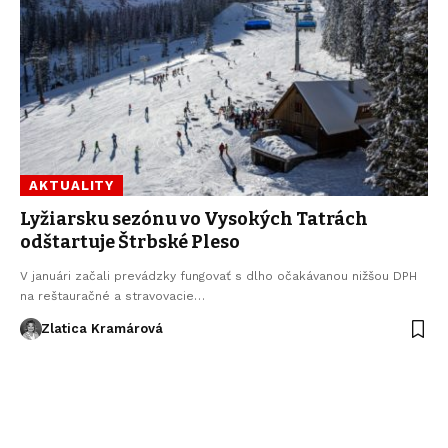
AKTUALITY
Lyžiarsku sezónu vo Vysokých Tatrách
odštartuje Štrbské Pleso
V januári začali prevádzky fungovať s dlho očakávanou nižšou DPH
na reštauračné a stravovacie…
Zlatica Kramárová