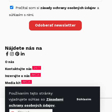
Prečítal som si
zásady ochrany osobných údajov
a
súhlasím s nimi.
Odoberať newsletter
Nájdete nás na
O nás
24/7
Kontaktujte nás
AKCIA
Inzerujte u nás
AKCIA
Media kit
Zásady ochrany osobných údajov
Používaním tejto stránky
vyjadrujete súhlas so
Zásadami
Súhlasím
© Hotelier 2020-2026. Všetky práva vyhradené. Stránky
ochrany osobných údajov
.
vytvorené firmou
beVisible s.r.o.